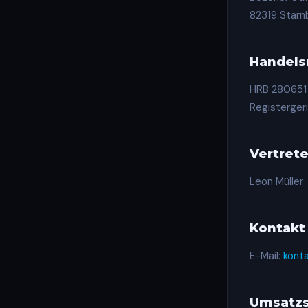
82319 Starn
Handels
HRB 280651
Registerger
Vertret
Leon Müller
Kontakt
E-Mail:
kont
Umsatzs