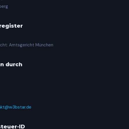
berg
register
icht: Amtsgericht München
en durch
akt@w3bstar.de
teuer-ID