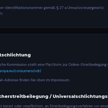
er-Identifikationsnummer gemäß § 27 a Umsatzsteuergesetz:
71
itschlichtung
che Kommission stellt eine Plattform zur Online-Streitbeilegung 
europa.eu/consumers/odr/
.
il-Adresse finden Sie oben im Impressum.
her­streit­beilegung / Universal­schlichtungs­
ht bereit oder verpflichtet, an Streitbeilegungsverfahren vor eine