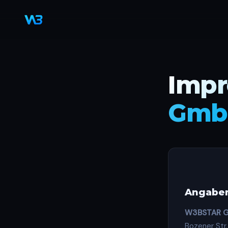
Imp
Gmb
Angaben
W3BSTAR 
Bozener Str.