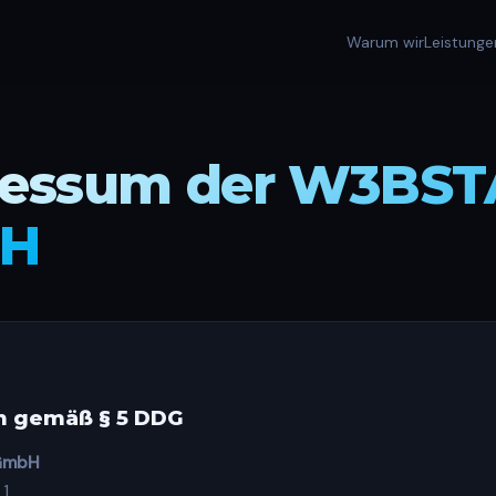
Warum wir
Leistunge
ressum der W3BST
H
 gemäß § 5 DDG
GmbH
 1